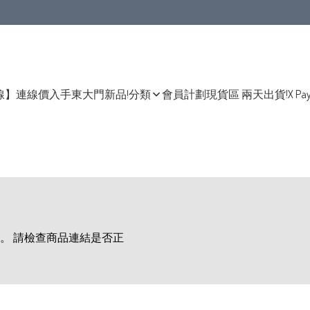
線】連線價入手東大門新品!
分類
會員計劃
現貨區 兩天出貨!
X Pa
。 請檢查商品連結是否正