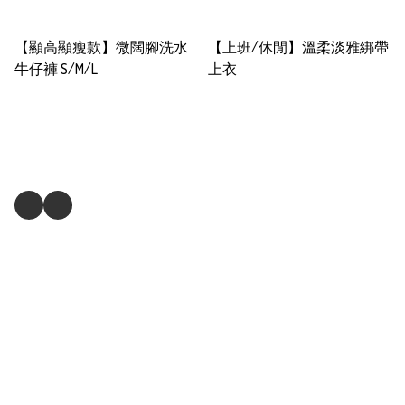
【顯高顯瘦款】微闊腳洗水
【上班/休閒】溫柔淡雅綁帶
牛仔褲 S/M/L
上衣
關注我們
商舖
退貨及退款政策