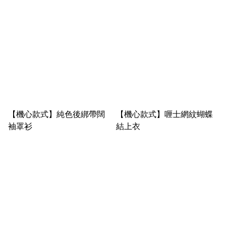
【機心款式】純色後綁帶闊
【機心款式】喱士網紋蝴蝶
袖罩衫
結上衣