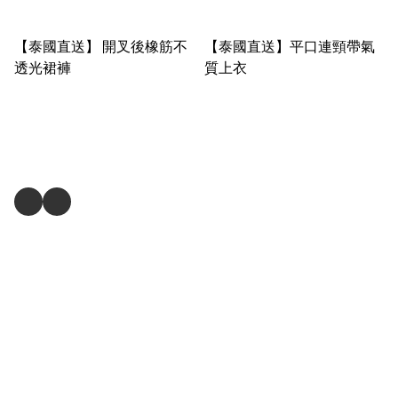
【泰國直送】 開叉後橡筋不
【泰國直送】平口連頸帶氣
透光裙褲
質上衣
關注我們
商舖
退貨及退款政策