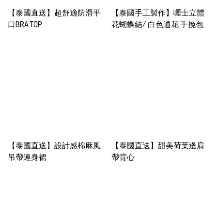
【泰國直送】超舒適防滑平
【泰國手工製作】喱士立體
口BRA TOP
花蝴蝶結/ 白色通花 手挽包
【泰國直送】設計感棉麻風
【泰國直送】甜美荷葉邊肩
吊帶連身裙
帶背心