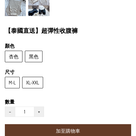
【泰國直送】超彈性收腹褲
顏色
杏色
黑色
尺寸
M-L
XL-XXL
數量
−
+
加至購物車