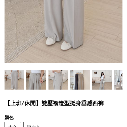
【上班/休閒】雙壓褶造型挺身垂感西褲
顏色