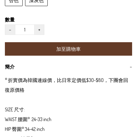
杏色
深灰色
數量
−
+
加至購物車
簡介
−
° 折實價為韓國連線價，比日常定價低$30-$80，下團會回
復原價格

SIZE 尺寸:

WAIST 腰圍°  24-33 inch

HIP 臀圍° 34-42 inch
