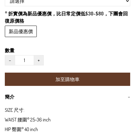
° 折實價為新品優惠價，比日常定價低$30-$80，下團會回
復原價格
新品優惠價
數量
−
+
加至購物車
簡介
−
SIZE 尺寸:

WAIST 腰圍° 25-36 inch

HIP 臀圍° 40 inch
