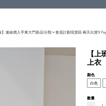
線】連線價入手東大門新品!
分類
會員計劃
現貨區 兩天出貨!
X Pa
【上
上衣
顏色
白色
數量
−