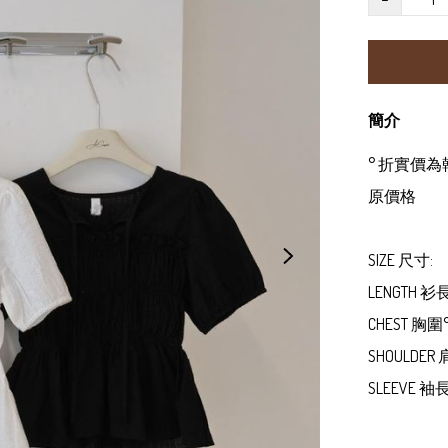
簡介
° 折實價
原價格

SIZE 尺寸:

LENGTH 衫長
CHEST 胸圍° 3
SHOULDER
SLEEVE 袖長