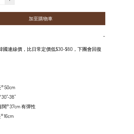
加至購物車
−
為韓國連線價，比日常定價低$30-$80，下團會回復
° 50cm

0"-38" 

 肩闊° 37cm 有彈性

° 16cm