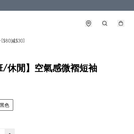
y [$80減$30]
班/休閒】空氣感微褶短袖
黑色
+