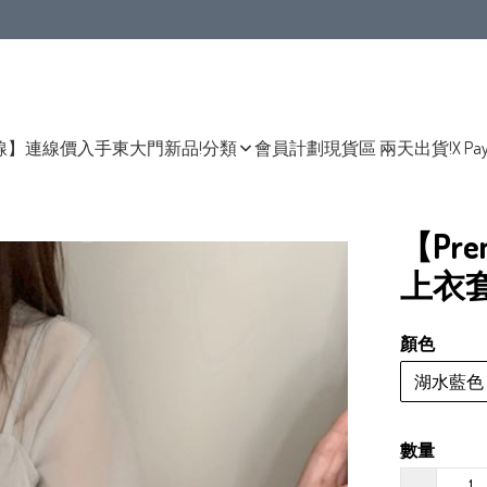
線】連線價入手東大門新品!
分類
會員計劃
現貨區 兩天出貨!
X Pa
【Pr
上衣
顏色
湖水藍色
數量
−