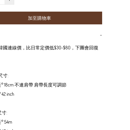
加至購物車
−
為韓國連線價，比日常定價低$30-$80，下團會回復
尺寸:

衫長° 18cm 不連肩帶 肩帶長度可調節

2 inch

尺寸:

° 54m
