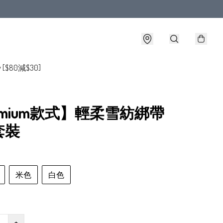
y [$80減$30]
emium款式】輕柔雪紡綁帶
套裝
米色
白色
+