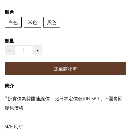
顏色
白色
米色
黑色
數量
−
+
加至購物車
簡介
−
° 折實價為韓國連線價，比日常定價低$30-$80，下團會回
復原價格

SIZE 尺寸:
