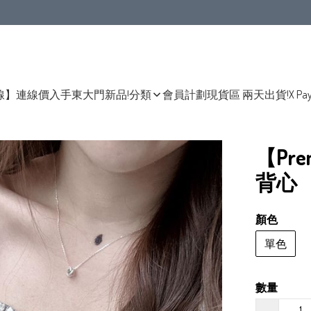
線】連線價入手東大門新品!
分類
會員計劃
現貨區 兩天出貨!
X Pa
【Pr
背心
顏色
單色
數量
−