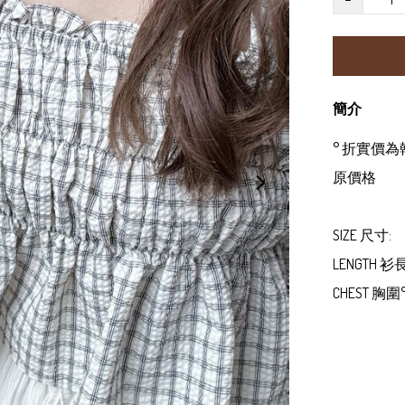
簡介
° 折實價
原價格

SIZE 尺寸:

LENGTH 衫長
CHEST 胸圍° 