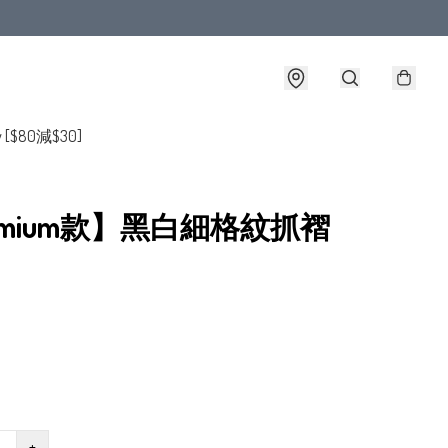
y [$80減$30]
emium款】黑白細格紋抓褶
+