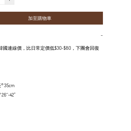
加至購物車
−
為韓國連線價，比日常定價低$30-$80，下團會回復
° 35cm

26‘’-42"