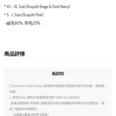
* XS - XL Size (Grayish Beige & Dark Navy)

* S - L Size (Grayish Pink)

商品詳情