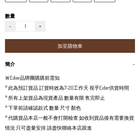
數量
−
+
加至購物車
簡介
−
🚨Edier品牌團購購前需知

° 此為預訂貨品 訂貨時效為7-20工作天 視乎Eider供貨時間

° 所有上架貨品為現貨產品 數量有限 售完即止

° 下單前請確認款式 數量 尺寸 顏色

° 代購貨品本店一般不會打開檢查 如收到貨品後有需要換貨
情況 只可盡量安排 請盡快聯絡本店跟進
