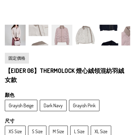
固定價格
【EIDER 06】THERMOLOCK 燈心絨領混紡羽絨
女款
顏色
Grayish Beige
Dark Navy
Grayish Pink
尺寸
XS Size
S Size
M Size
L Size
XL Size