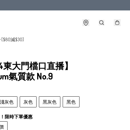
y [$80減$30]
/4東大門檔口直播】
ium氣質款 No.9
淺灰色
灰色
黑灰色
黑色
！限時下單優惠
價