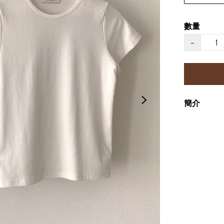
數量
−
簡介