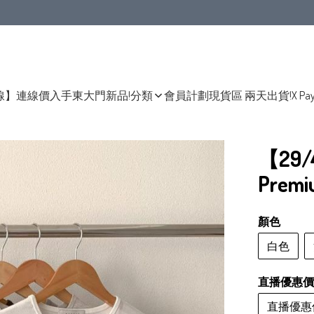
線】連線價入手東大門新品!
分類
會員計劃
現貨區 兩天出貨!
X Pa
【29
Prem
顏色
白色
直播優惠價
直播優惠