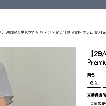
線】連線價入手東大門新品!
分類
會員計劃
現貨區 兩天出貨!
X Pa
【29
Prem
顏色
藍色
直播優惠價
直播優惠