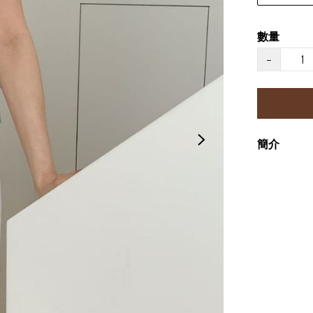
數量
−
簡介