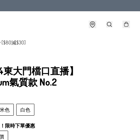
y [$80減$30]
/4東大門檔口直播】
ium氣質款 No.2
米色
白色
！限時下單優惠
價