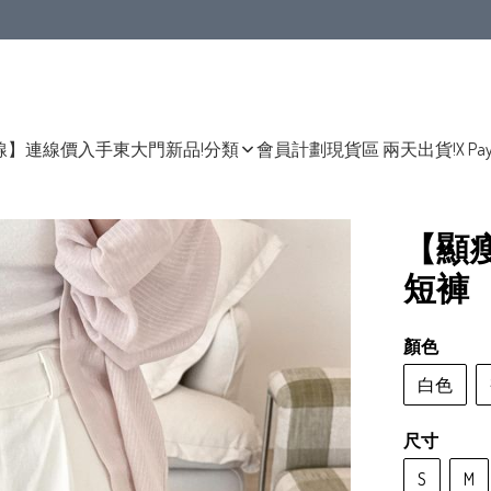
線】連線價入手東大門新品!
分類
會員計劃
現貨區 兩天出貨!
X Pa
【顯瘦
短褲
顏色
白色
尺寸
S
M