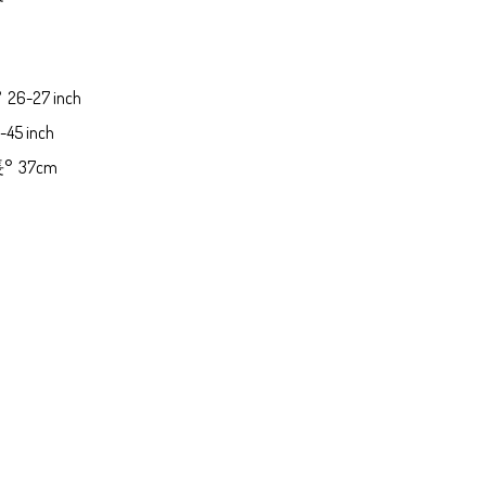
26-27 inch

45 inch
