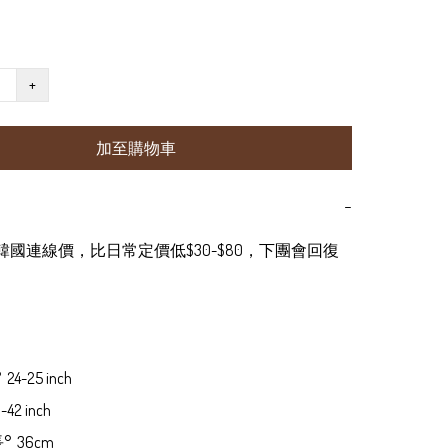
+
加至購物車
−
為韓國連線價，比日常定價低$30-$80，下團會回復
24-25 inch

42 inch

  36cm
