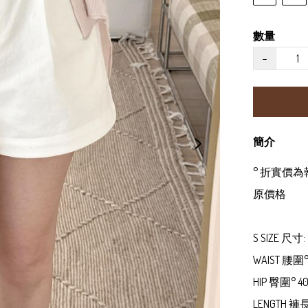
數量
−
簡介
° 折實價
原價格

S SIZE 尺寸:

WAIST 腰圍°  
HIP 臀圍° 40-
LENGTH 褲長°