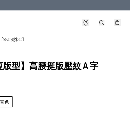
y [$80減$30]
版型】高腰挺版壓紋 A 字
杏色