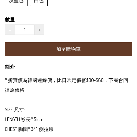
灰藍色
白色
數量
−
+
加至購物車
簡介
−
° 折實價為韓國連線價，比日常定價低$30-$80，下團會回
復原價格

SIZE 尺寸:

LENGTH 衫長° 51cm

CHEST 胸圍° 34"  側拉鍊