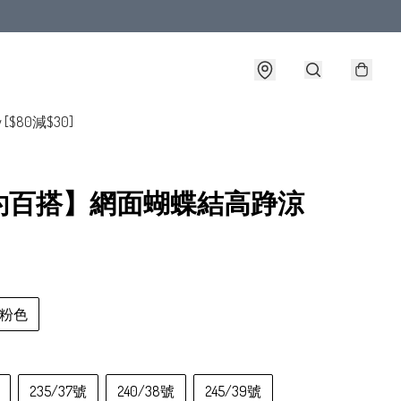
y [$80減$30]
約百搭】網面蝴蝶結高踭涼
粉色
235/37號
240/38號
245/39號