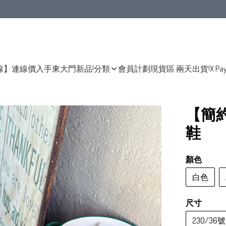
線】連線價入手東大門新品!
分類
會員計劃
現貨區 兩天出貨!
X Pa
【簡
鞋
顏色
白色
尺寸
230/36號