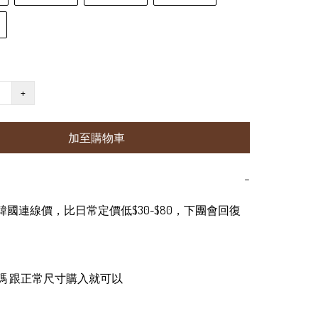
+
加至購物車
−
為韓國連線價，比日常定價低$30-$80，下團會回復
足碼 跟正常尺寸購入就可以