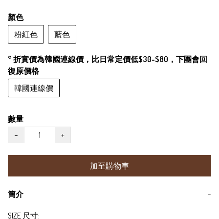
顏色
粉紅色
藍色
° 折實價為韓國連線價，比日常定價低$30-$80，下團會回
復原價格
韓國連線價
數量
−
+
加至購物車
簡介
−
SIZE 尺寸:
