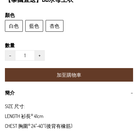
顏色
白色
藍色
杏色
數量
−
+
加至購物車
簡介
−
SIZE 尺寸:

LENGTH 衫長° 41cm

CHEST 胸圍° 24"-40"(後背有橡筋)