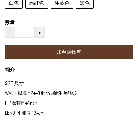
白色
粉紅色
冰藍色
黑色
數量
−
+
加至購物車
簡介
−
SIZE 尺寸:

WAIST 腰圍° 24-40inch (彈性橡筋頭)

HIP 臀圍° 44inch

LENGTH 褲長° 34cm