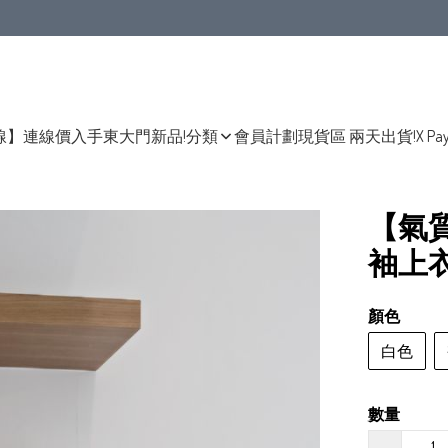
線】連線價入手東大門新品!
分類
會員計劃
現貨區 兩天出貨!
X Pa
【氣
袖上
顏色
白色
數量
−