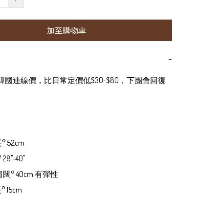
加至購物車
−
為韓國連線價，比日常定價低$30-$80，下團會回復
° 52cm

8"-40" 

 肩闊° 40cm 有彈性

° 15cm