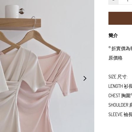
簡介
° 折實價
原價格

SIZE 尺寸:

LENGTH 衫長
CHEST 胸圍° 2
SHOULDER
SLEEVE 袖長