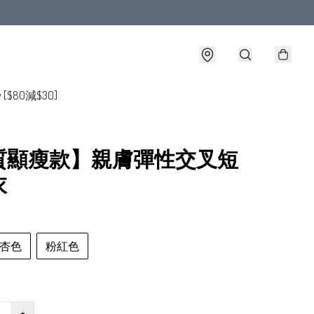
y [$80減$30]
質顯瘦款】親膚彈性交叉短
衣
杏色
粉紅色
+