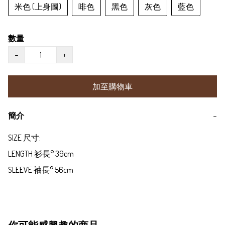
米色 (上身圖)
啡色
黑色
灰色
藍色
數量
−
+
加至購物車
簡介
−
SIZE 尺寸:

LENGTH 衫長° 39cm

SLEEVE 袖長° 56cm