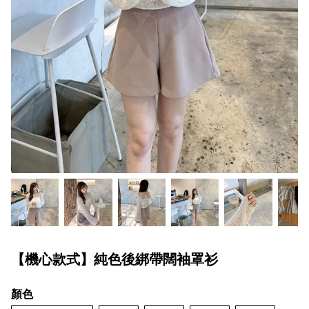
【機心款式】純色後綁帶闊袖罩衫
顏色