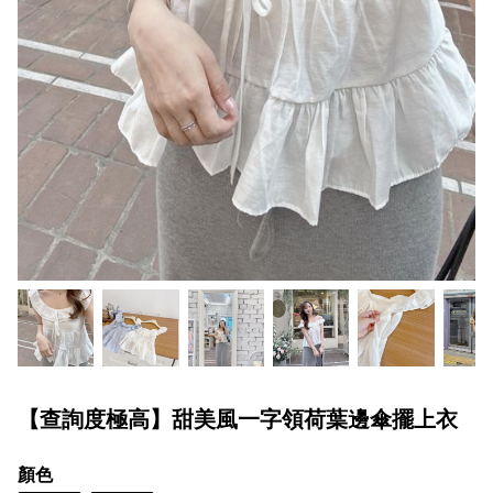
【查詢度極高】甜美風一字領荷葉邊傘擺上衣
顏色