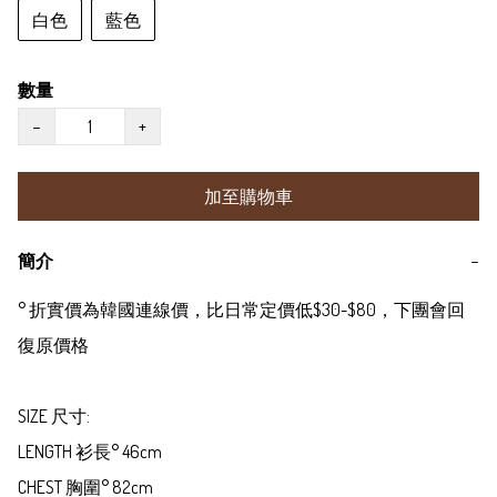
白色
藍色
數量
−
+
加至購物車
簡介
−
° 折實價為韓國連線價，比日常定價低$30-$80，下團會回
復原價格

SIZE 尺寸:

LENGTH 衫長° 46cm

CHEST 胸圍° 82cm
