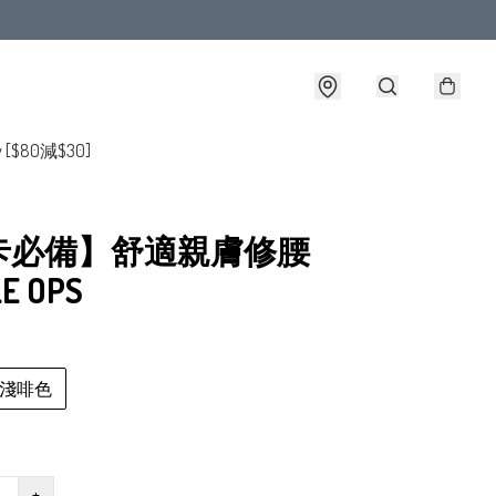
y [$80減$30]
卡必備】舒適親膚修腰
E OPS
淺啡色
+