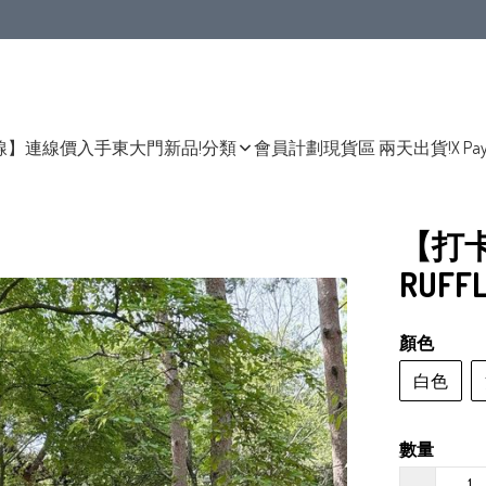
線】連線價入手東大門新品!
分類
會員計劃
現貨區 兩天出貨!
X Pa
【打
RUFFL
顏色
白色
數量
−