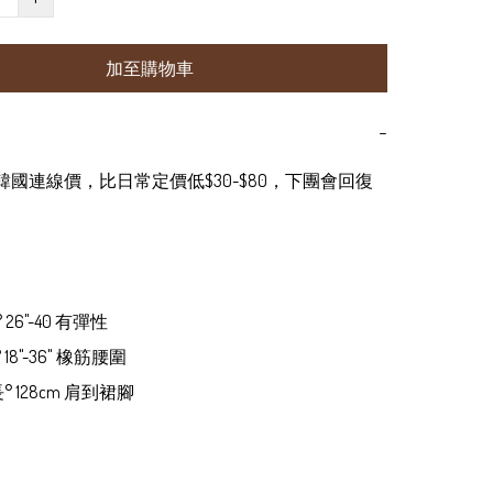
加至購物車
−
為韓國連線價，比日常定價低$30-$80，下團會回復
 26"-40 有彈性 

 18"-36" 橡筋腰圍

長° 128cm 肩到裙腳