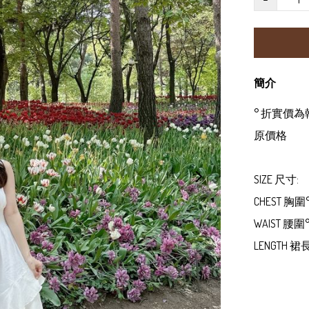
簡介
° 折實價
原價格

SIZE 尺寸:

CHEST 胸圍°
WAIST 腰圍°
LENGTH 裙