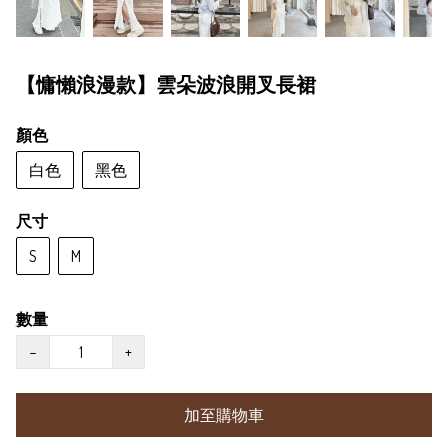
【慵懶浪漫款】雲朵波浪開叉長裙
顏色
白色
黑色
尺寸
S
M
數量
−
+
加至購物車