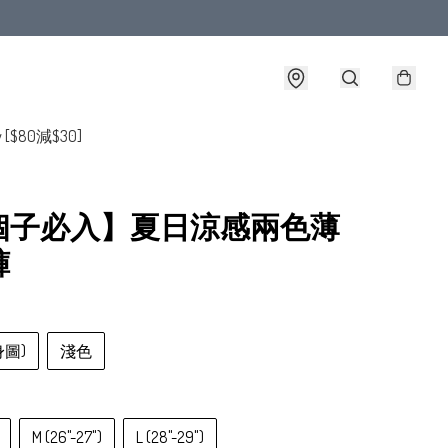
y [$80減$30]
個子必入】夏日涼感兩色薄
褲
身圖)
淺色
M (26"-27")
L (28"-29")