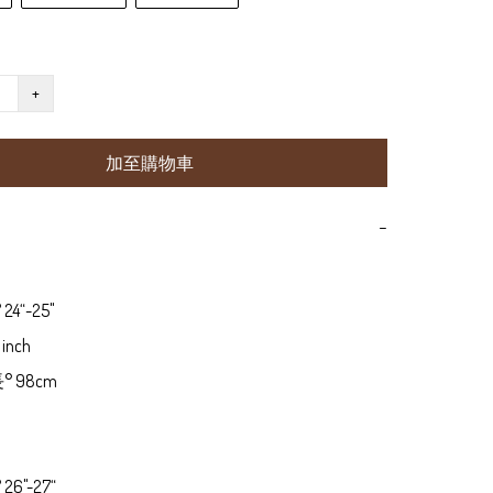
+
加至購物車
−
4“-25"

inch

° 98cm



26"-27“
