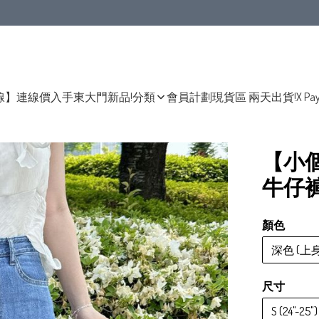
線】連線價入手東大門新品!
分類
會員計劃
現貨區 兩天出貨!
X Pa
【小
牛仔
顏色
深色 (上
尺寸
S (24"-25")