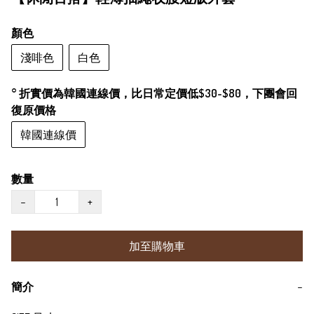
顏色
淺啡色
白色
° 折實價為韓國連線價，比日常定價低$30-$80，下團會回
復原價格
韓國連線價
數量
−
+
加至購物車
簡介
−