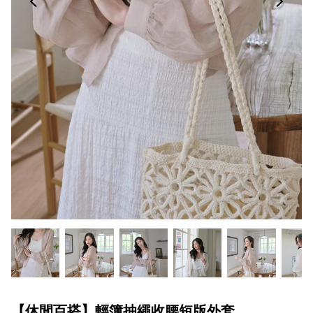
【休閒百搭】輕簿抽繩收腰短版外套