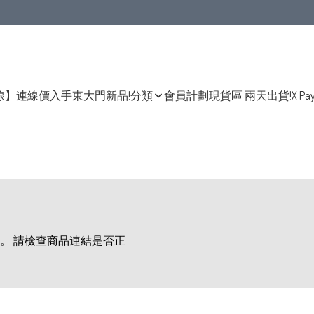
線】連線價入手東大門新品!
分類
會員計劃
現貨區 兩天出貨!
X Pa
。 請檢查商品連結是否正