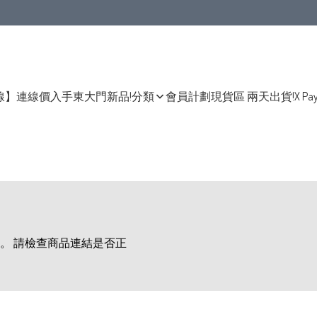
線】連線價入手東大門新品!
分類
會員計劃
現貨區 兩天出貨!
X Pa
。 請檢查商品連結是否正