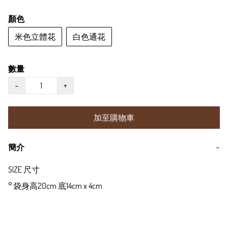
顏色
米色立體花
白色通花
數量
−
+
加至購物車
簡介
−
SIZE 尺寸

° 袋身高20cm 底14cm x 4cm